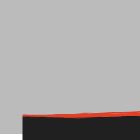
l
Part