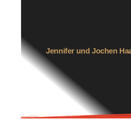
Hei
Jennifer und Jochen Ha
Köstli