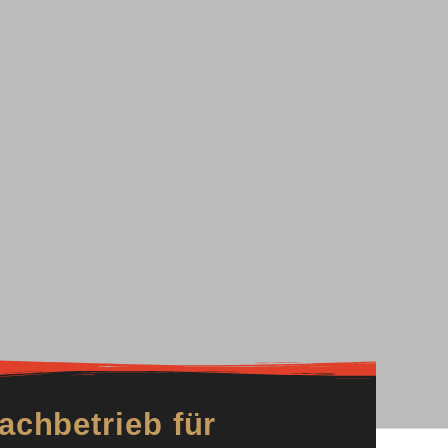
en
ice
achbetrieb für