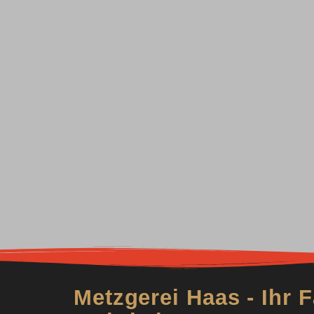
assen Sie sich von unserem Angebot überzeug
y Serv
Sortiment
... für alle Gelegenheiten !
Hier klicken
Metzgerei Haas - Ihr F