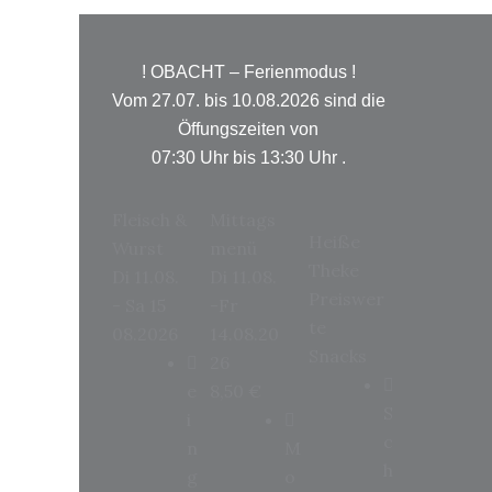
! OBACHT – Ferienmodus !
Vom 27.07. bis 10.08.2026 sind die
Öffungszeiten von
07:30 Uhr bis 13:30 Uhr .
Fleisch &
Mittags
Heiße
Wurst
menü
Theke
Di 11.08.
Di 11.08.
Preiswer
- Sa 15
-Fr
te
08.2026
14.08.20
Snacks
26
e
8,50
€
S
i
c
n
M
h
g
o