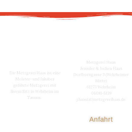
Über Metzgerei
Kontakt
Haas
Metzgerei Haas
Jennifer & Jochen Haas
Die Metzgerei Haas ist eine
Dorfborngasse 3 (Wehrheimer
Meister- und Inhaber
Mitte)
geführte Metzgerei mit
61273 Wehrheim
Ihrem Sitz in Wehrheim im
06081-5139
Taunus.
j.haas(at)metzgereihaas.de
-Qualität-Frische-
Anfahrt
Geschmack-